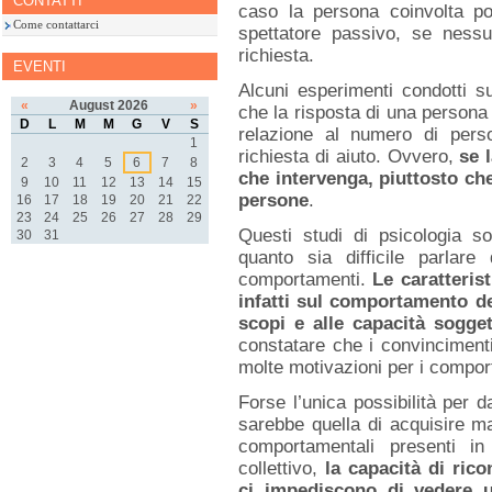
CONTATTI
caso la persona coinvolta pot
Come contattarci
spettatore passivo, se nessun
richiesta.
EVENTI
Alcuni esperimenti condotti s
«
August 2026
»
che la risposta di una persona n
D
L
M
M
G
V
S
relazione al numero di pers
1
richiesta di aiuto. Ovvero,
se 
2
3
4
5
6
7
8
che intervenga, piuttosto ch
9
10
11
12
13
14
15
persone
.
16
17
18
19
20
21
22
23
24
25
26
27
28
29
Questi studi di psicologia so
30
31
quanto sia difficile parlare 
comportamenti.
Le caratteris
infatti sul comportamento de
scopi e alle capacità sogget
constatare che i convincimenti
molte motivazioni per i compo
Forse l’unica possibilità per d
sarebbe quella di acquisire 
comportamentali presenti i
collettivo,
la capacità di ric
ci impediscono di vedere u