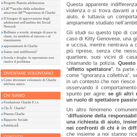
Progetto Pianeta adolescenza
Questa apparente indifferenza
Lâ€™ascolto della solitudine
violenza o si trova davanti 
attraverso lâ€™esperienza di Charlie
aiuto, è tuttavia un comport
Il bisogno di approvazione degli
ampiamente studiato nell’ambit
adolescenti nell'ambito dei Social
Network
Gli studi su questo tipo di c
Bullismo a scuola: strategie di pace in
classe, un antidoto al rancore e al
caso di Kitty Genovese, una g
risentimento
e uccisa, mentre rientrava a 
appuntamenti di Charlie
più riprese, senza che nessu
Siamo tutti indifferenti?
quartiere, suoi vicini di ca
Scuola e droghe: la repressione non
risolve il problema
chiamando la polizia.
Questo
“
effetto spettatore
”, fa part
DIVENTARE VOLONTARIO
come “ignoranza collettiva”, s
Come diventare volontario di Charlie
in un contesto che non riesce
telefono amico
osservando il comportamento d
spunto per agire:
se gli altr
CHI SIAMO
un ruolo di spettatore passi
Fondazione Charlie E.t.s.
Chi Ã¨ Charlie?
Un altro fenomeno comunement
Pianeta Charlie
“
diffusione della responsabil
Rapporto Sociale
una richiesta di aiuto, insi
PubblicitÃ
nei confronti di chi è in diff
che insieme a noi stanno ric