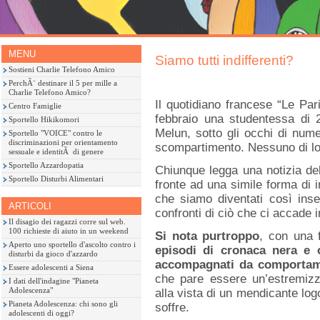
MENU
Siamo tutti indifferenti?
Sostieni Charlie Telefono Amico
PerchÃ¨ destinare il 5 per mille a
Charlie Telefono Amico?
Il quotidiano francese “Le Pari
Centro Famiglie
febbraio una studentessa di 2
Sportello Hikikomori
Melun, sotto gli occhi di num
Sportello "VOICE" contro le
discriminazioni per orientamento
scompartimento. Nessuno di lor
sessuale e identitÃ di genere
Sportello Azzardopatia
Chiunque legga una notizia del
Sportello Disturbi Alimentari
fronte ad una simile forma di i
che siamo diventati così inse
ARTICOLI
confronti di ciò che ci accade 
Il disagio dei ragazzi corre sul web.
100 richieste di aiuto in un weekend
Si nota purtroppo
, con una
Aperto uno sportello d'ascolto contro i
episodi di cronaca nera e 
disturbi da gioco d'azzardo
accompagnati da comportamen
Essere adolescenti a Siena
che pare essere un’estremizza
I dati dell'indagine "Pianeta
Adolescenza"
alla vista di un mendicante log
Pianeta Adolescenza: chi sono gli
soffre.
adolescenti di oggi?